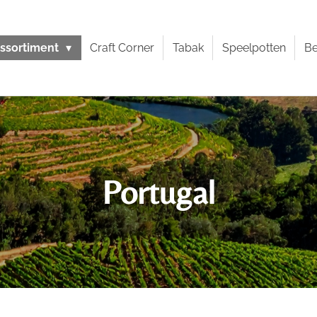
ssortiment
Craft Corner
Tabak
Speelpotten
Be
Portugal