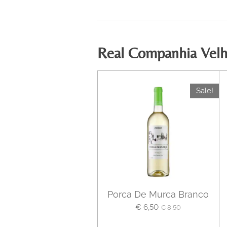
Real Companhia Velha
Sale!
Porca De Murca Branco
€ 6,50
€ 8,50