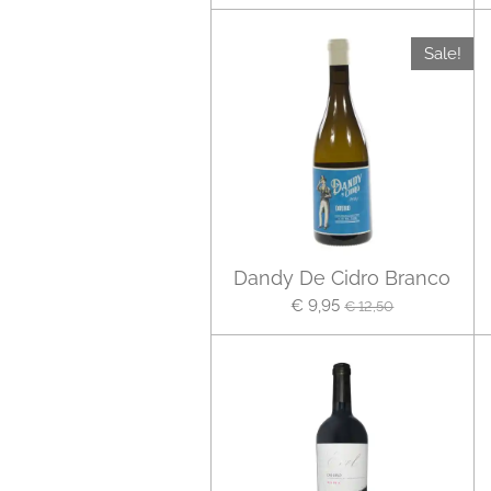
Sale!
Dandy De Cidro Branco
€ 9,95
€ 12,50