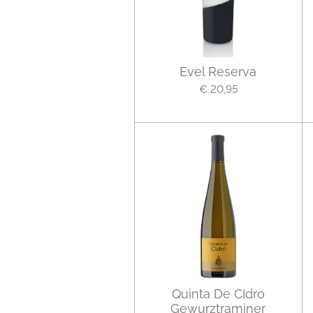
Evel Reserva
€ 20,95
Quinta De CIdro
Gewurztraminer