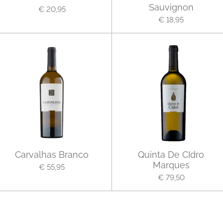
Sauvignon
€ 20,95
€ 18,95
Carvalhas Branco
Quinta De CIdro
Marques
€ 55,95
€ 79,50