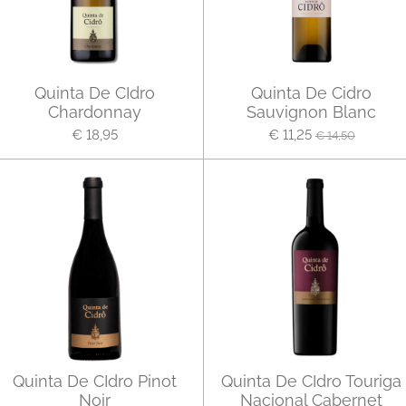
Quinta De CIdro
Quinta De Cidro
Chardonnay
Sauvignon Blanc
€ 18,95
€ 11,25
€ 14,50
Quinta De CIdro Pinot
Quinta De CIdro Touriga
Noir
Nacional Cabernet