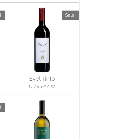
!
Sale!
Evel Tinto
€ 7,95
€ 9,50
!