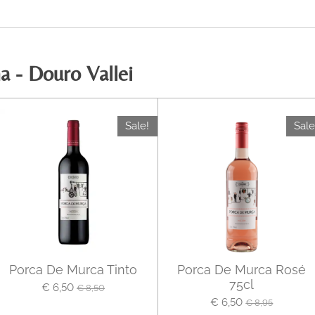
 - Douro Vallei
Sale!
Sale
Porca De Murca Tinto
Porca De Murca Rosé
75cl
€ 6,50
€ 8,50
€ 6,50
€ 8,95