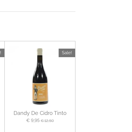
!
Sale!
Dandy De Cidro Tinto
€ 9,95
€ 12,50