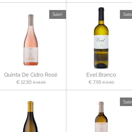
Sale!
Sale
Quinta De Cidro Rosé
Evel Branco
€ 12,50
€ 7,95
€ 14,95
€ 9,50
Sale