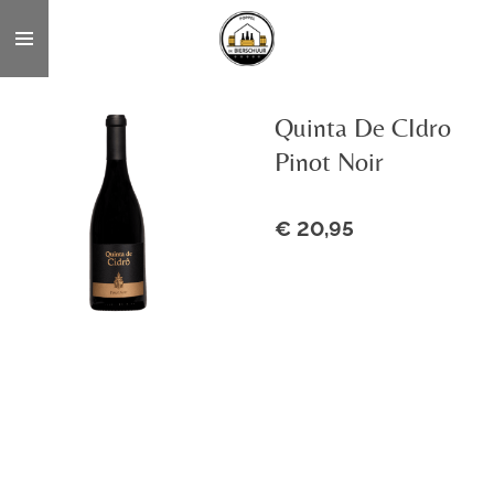
Ga
direct
naar
de
Quinta De CIdro
hoofdinhoud
Pinot Noir
€ 20,95