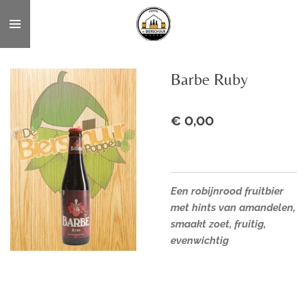
Ga
direct
naar
de
Barbe Ruby
hoofdinhoud
€ 0,00
Een robijnrood fruitbier
met hints van amandelen,
smaakt zoet, fruitig,
evenwichtig