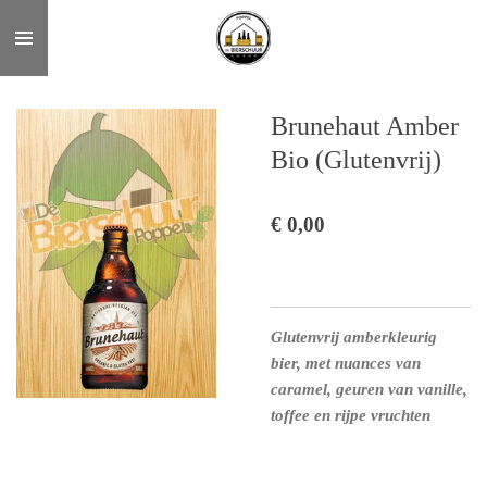
Ga
direct
naar
de
Brunehaut Amber
hoofdinhoud
Bio (Glutenvrij)
€ 0,00
Glutenvrij amberkleurig
bier, met nuances van
caramel, geuren van vanille,
toffee en rijpe vruchten