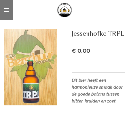
Ga
direct
naar
de
Jessenhofke TRPL
hoofdinhoud
€ 0,00
Dit bier heeft een
harmonieuze smaak door
de goede balans tussen
bitter, kruiden en zoet