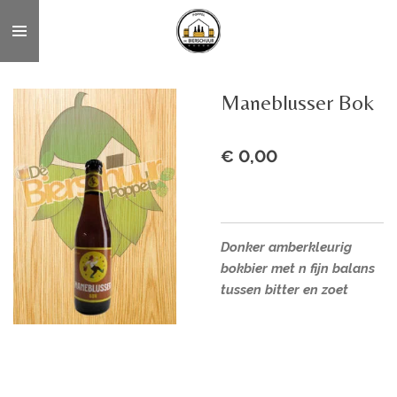
Ga
direct
naar
de
Maneblusser Bok
hoofdinhoud
€ 0,00
Donker amberkleurig
bokbier met n fijn balans
tussen bitter en zoet