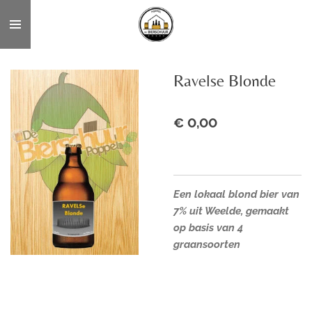
Ga
direct
naar
de
Ravelse Blonde
hoofdinhoud
€ 0,00
Een lokaal blond bier van
7% uit Weelde, gemaakt
op basis van 4
graansoorten