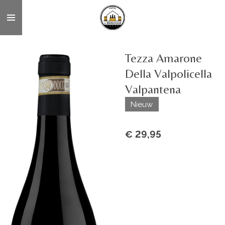
Ga
direct
naar
de
Tezza Amarone
hoofdinhoud
Della Valpolicella
Valpantena
Nieuw
€ 29,95