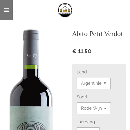
Ga
direct
naar
de
Abito Petit Verdot
hoofdinhoud
€ 11,50
Land
Soort
Jaargang