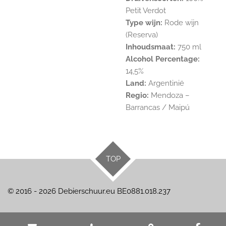
Petit Verdot
Type wijn:
Rode wijn
(Reserva)
Inhoudsmaat:
750 ml
Alcohol Percentage:
14,5%
Land:
Argentinië
Regio:
Mendoza –
Barrancas / Maipú
TOP
© 2016 - 2026 Debierschuur.eu BE0881.018.237