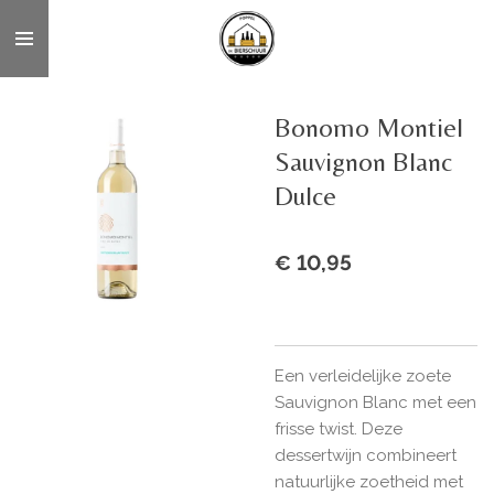
Ga
direct
naar
de
Bonomo Montiel
hoofdinhoud
Sauvignon Blanc
Dulce
€ 10,95
Een verleidelijke zoete
Sauvignon Blanc met een
frisse twist. Deze
dessertwijn combineert
natuurlijke zoetheid met